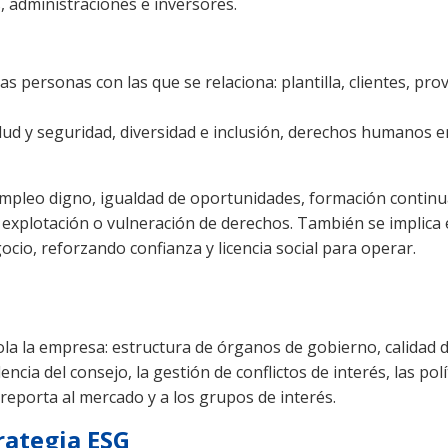
s, administraciones e inversores.
e se relaciona: plantilla, clientes, proveedores, comunidades locales y sociedad en
ud y seguridad, diversidad e inclusión, derechos humanos en
eo digno, igualdad de oportunidades, formación continua y
l, explotación o vulneración de derechos. También se implic
cio, reforzando confianza y licencia social para operar.
ctura de órganos de gobierno, calidad del liderazgo, transparencia, ética y sistema
cia del consejo, la gestión de conflictos de interés, las polí
 reporta al mercado y a los grupos de interés.
trategia ESG