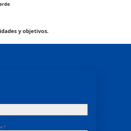
erde
idades y objetivos.
co
*