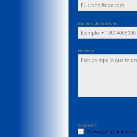
Número de teléfono
Mensaje
Consent
*
Sí, estoy de acuerdo con