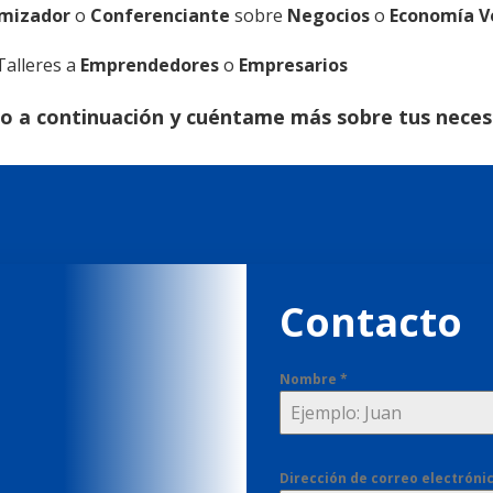
mizador
o
Conferenciante
sobre
Negocios
o
Economía
V
Talleres a
Emprendedores
o
Empresarios
io a continuación y cuéntame más sobre tus neces
Contacto
Nombre
*
Dirección de correo electróni